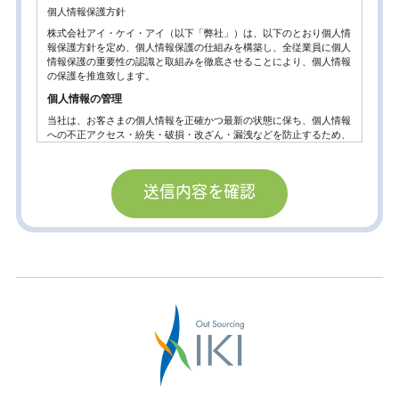
個人情報保護方針
株式会社アイ・ケイ・アイ（以下「弊社」）は、以下のとおり個人情
報保護方針を定め、個人情報保護の仕組みを構築し、全従業員に個人
情報保護の重要性の認識と取組みを徹底させることにより、個人情報
の保護を推進致します。
個人情報の管理
当社は、お客さまの個人情報を正確かつ最新の状態に保ち、個人情報
への不正アクセス・紛失・破損・改ざん・漏洩などを防止するため、
セキュリティシステムの維持・管理体制の整備・社員教育の徹底等の
必要な措置を講じ、安全対策を実施し個人情報の厳重な管理を行ない
ます。
個人情報の利用目的
お客さまからお預かりした個人情報は、当社からのご連絡や業務のご
案内やご質問に対する回答として、電子メールや資料のご送付に利用
いたします。
個人情報の第三者への開示・提供の禁止。
当社は、お客さまよりお預かりした個人情報を適切に管理し、次のい
ずれかに該当する場合を除き、個人情報を第三者に開示いたしませ
ん。
お客さまの同意がある場合
お客さまが希望されるサービスを行なうために当社が業務を委託する
業者に対して開示する場合。
法令に基づき開示することが必要である場合。