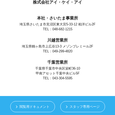
個人情報の安全対策
株式会社アイ・ケイ・アイ
当社は、個人情報の正確性及び安全性確保のために、セキュリティに
万全の対策を講じています。
本社・さいたま事業所
ご本人の照会
埼玉県さいたま市見沼区東大宮5-33-12 柏洋ビル2F
お客さまがご本人の個人情報の照会・修正・削除などをご希望される
場合には、ご本人であることを確認の上、対応させていただきます。
TEL：048-682-1215
法令、規範の遵守と見直し
川越営業所
当社は、保有する個人情報に関して適用される日本の法令、その他規
範を遵守するとともに、本ポリシーの内容を適宜見直し、その改善に
埼玉県鶴ヶ島市上広谷13-3 メゾンプレミール2F
努めます。
TEL：049-299-4820
お問い合せ
千葉営業所
当社の個人情報の取扱に関するお問い合せは下記までご連絡くださ
い。
千葉県千葉市中央区栄町36-10
甲南アセット千葉中央ビル5F
株式会社アイ・ケイ・アイ
個人情報取り扱い担当
TEL：043-304-5595
さいたま市見沼区東大宮5-33-12
TEL.048-682-1215
閲覧用ドキュメント
スタッフ専用ページ