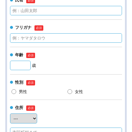
氏名
フリガナ
年齢
歳
性別
男性
女性
住所