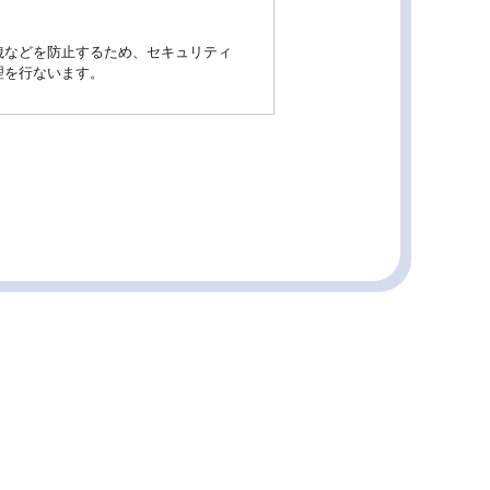
洩などを防止するため、セキュリティ
理を行ないます。
ルや資料のご送付に利用いたします。
三者に開示いたしません。
応させていただきます。
適宜見直し、その改善に努めます。