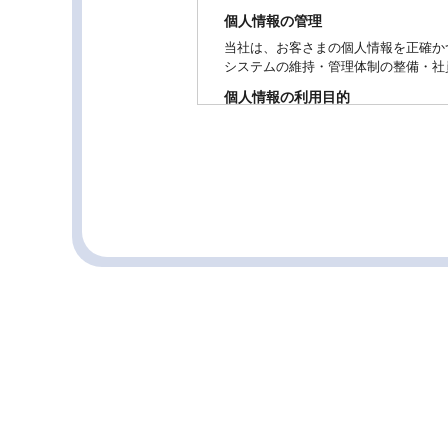
個人情報の管理
当社は、お客さまの個人情報を正確か
システムの維持・管理体制の整備・社
個人情報の利用目的
お客さまからお預かりした個人情報は
個人情報の第三者への開示・提供の禁
当社は、お客さまよりお預かりした個
お客さまの同意がある場合
お客さまが希望されるサービスを行な
法令に基づき開示することが必要であ
個人情報の安全対策
当社は、個人情報の正確性及び安全性
ご本人の照会
お客さまがご本人の個人情報の照会・
法令、規範の遵守と見直し
当社は、保有する個人情報に関して適
お問い合せ