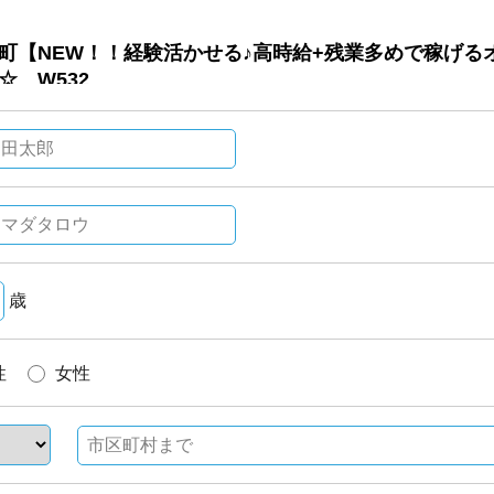
歳
性
女性