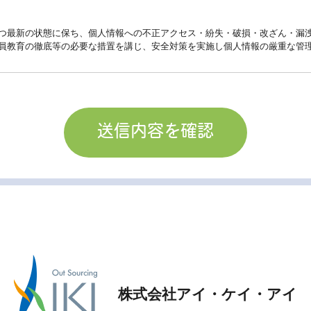
つ最新の状態に保ち、個人情報への不正アクセス・紛失・破損・改ざん・漏
員教育の徹底等の必要な措置を講じ、安全対策を実施し個人情報の厳重な管
、当社からのご連絡や業務のご案内やご質問に対する回答として、電子メー
止。
人情報を適切に管理し、次のいずれかに該当する場合を除き、個人情報を第
うために当社が業務を委託する業者に対して開示する場合。
る場合。
確保のために、セキュリティに万全の対策を講じています。
修正・削除などをご希望される場合には、ご本人であることを確認の上、対
用される日本の法令、その他規範を遵守するとともに、本ポリシーの内容を
株式会社アイ・ケイ・アイ