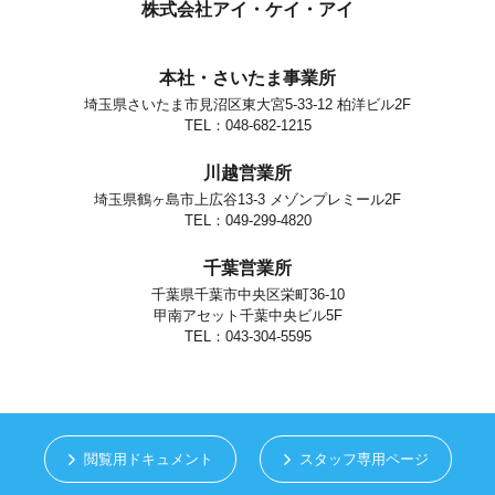
個人情報の安全対策
株式会社アイ・ケイ・アイ
当社は、個人情報の正確性及び安全性確保のために、セキュリティに
万全の対策を講じています。
本社・さいたま事業所
ご本人の照会
埼玉県さいたま市見沼区東大宮5-33-12 柏洋ビル2F
お客さまがご本人の個人情報の照会・修正・削除などをご希望される
場合には、ご本人であることを確認の上、対応させていただきます。
TEL：048-682-1215
法令、規範の遵守と見直し
川越営業所
当社は、保有する個人情報に関して適用される日本の法令、その他規
範を遵守するとともに、本ポリシーの内容を適宜見直し、その改善に
埼玉県鶴ヶ島市上広谷13-3 メゾンプレミール2F
努めます。
TEL：049-299-4820
お問い合せ
千葉営業所
当社の個人情報の取扱に関するお問い合せは下記までご連絡くださ
い。
千葉県千葉市中央区栄町36-10
甲南アセット千葉中央ビル5F
株式会社アイ・ケイ・アイ
個人情報取り扱い担当
TEL：043-304-5595
さいたま市見沼区東大宮5-33-12
TEL.048-682-1215
閲覧用ドキュメント
スタッフ専用ページ