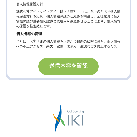
個人情報保護方針
株式会社アイ・ケイ・アイ（以下「弊社」）は、以下のとおり個人情
報保護方針を定め、個人情報保護の仕組みを構築し、全従業員に個人
情報保護の重要性の認識と取組みを徹底させることにより、個人情報
の保護を推進致します。
個人情報の管理
当社は、お客さまの個人情報を正確かつ最新の状態に保ち、個人情報
への不正アクセス・紛失・破損・改ざん・漏洩などを防止するため、
セキュリティシステムの維持・管理体制の整備・社員教育の徹底等の
必要な措置を講じ、安全対策を実施し個人情報の厳重な管理を行ない
ます。
個人情報の利用目的
お客さまからお預かりした個人情報は、当社からのご連絡や業務のご
案内やご質問に対する回答として、電子メールや資料のご送付に利用
いたします。
個人情報の第三者への開示・提供の禁止。
当社は、お客さまよりお預かりした個人情報を適切に管理し、次のい
ずれかに該当する場合を除き、個人情報を第三者に開示いたしませ
ん。
お客さまの同意がある場合
お客さまが希望されるサービスを行なうために当社が業務を委託する
業者に対して開示する場合。
法令に基づき開示することが必要である場合。