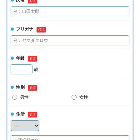
氏名
フリガナ
年齢
歳
性別
男性
女性
住所