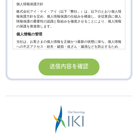
個人情報保護方針
株式会社アイ・ケイ・アイ（以下「弊社」）は、以下のとおり個人情
報保護方針を定め、個人情報保護の仕組みを構築し、全従業員に個人
情報保護の重要性の認識と取組みを徹底させることにより、個人情報
の保護を推進致します。
個人情報の管理
当社は、お客さまの個人情報を正確かつ最新の状態に保ち、個人情報
への不正アクセス・紛失・破損・改ざん・漏洩などを防止するため、
セキュリティシステムの維持・管理体制の整備・社員教育の徹底等の
必要な措置を講じ、安全対策を実施し個人情報の厳重な管理を行ない
ます。
個人情報の利用目的
お客さまからお預かりした個人情報は、当社からのご連絡や業務のご
案内やご質問に対する回答として、電子メールや資料のご送付に利用
いたします。
個人情報の第三者への開示・提供の禁止。
当社は、お客さまよりお預かりした個人情報を適切に管理し、次のい
ずれかに該当する場合を除き、個人情報を第三者に開示いたしませ
ん。
お客さまの同意がある場合
お客さまが希望されるサービスを行なうために当社が業務を委託する
業者に対して開示する場合。
法令に基づき開示することが必要である場合。