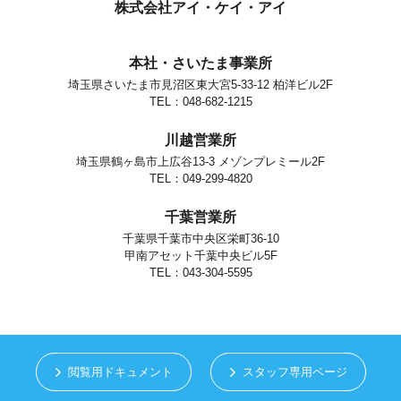
個人情報の安全対策
株式会社アイ・ケイ・アイ
当社は、個人情報の正確性及び安全性確保のために、セキュリティに
万全の対策を講じています。
本社・さいたま事業所
ご本人の照会
埼玉県さいたま市見沼区東大宮5-33-12 柏洋ビル2F
お客さまがご本人の個人情報の照会・修正・削除などをご希望される
場合には、ご本人であることを確認の上、対応させていただきます。
TEL：048-682-1215
法令、規範の遵守と見直し
川越営業所
当社は、保有する個人情報に関して適用される日本の法令、その他規
範を遵守するとともに、本ポリシーの内容を適宜見直し、その改善に
埼玉県鶴ヶ島市上広谷13-3 メゾンプレミール2F
努めます。
TEL：049-299-4820
お問い合せ
千葉営業所
当社の個人情報の取扱に関するお問い合せは下記までご連絡くださ
い。
千葉県千葉市中央区栄町36-10
甲南アセット千葉中央ビル5F
株式会社アイ・ケイ・アイ
個人情報取り扱い担当
TEL：043-304-5595
さいたま市見沼区東大宮5-33-12
TEL.048-682-1215
閲覧用ドキュメント
スタッフ専用ページ