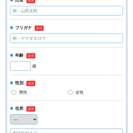
氏名
フリガナ
年齢
歳
性別
男性
女性
住所