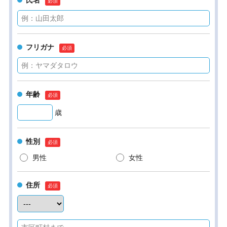
氏名
フリガナ
年齢
歳
性別
男性
女性
住所