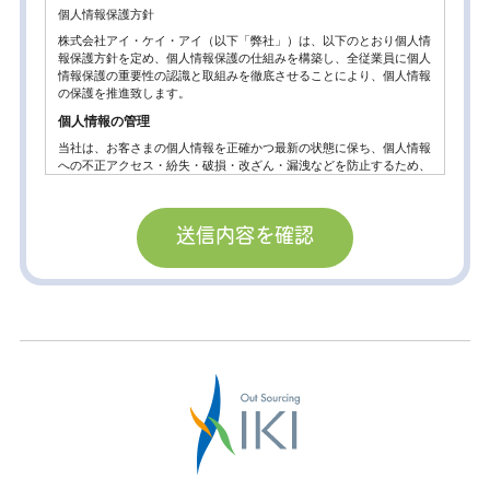
個人情報保護方針
株式会社アイ・ケイ・アイ（以下「弊社」）は、以下のとおり個人情
報保護方針を定め、個人情報保護の仕組みを構築し、全従業員に個人
情報保護の重要性の認識と取組みを徹底させることにより、個人情報
の保護を推進致します。
個人情報の管理
当社は、お客さまの個人情報を正確かつ最新の状態に保ち、個人情報
への不正アクセス・紛失・破損・改ざん・漏洩などを防止するため、
セキュリティシステムの維持・管理体制の整備・社員教育の徹底等の
必要な措置を講じ、安全対策を実施し個人情報の厳重な管理を行ない
ます。
個人情報の利用目的
お客さまからお預かりした個人情報は、当社からのご連絡や業務のご
案内やご質問に対する回答として、電子メールや資料のご送付に利用
いたします。
個人情報の第三者への開示・提供の禁止。
当社は、お客さまよりお預かりした個人情報を適切に管理し、次のい
ずれかに該当する場合を除き、個人情報を第三者に開示いたしませ
ん。
お客さまの同意がある場合
お客さまが希望されるサービスを行なうために当社が業務を委託する
業者に対して開示する場合。
法令に基づき開示することが必要である場合。