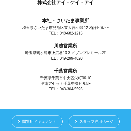
個人情報の安全対策
株式会社アイ・ケイ・アイ
当社は、個人情報の正確性及び安全性確保のために、セキュリティに
万全の対策を講じています。
本社・さいたま事業所
ご本人の照会
埼玉県さいたま市見沼区東大宮5-33-12 柏洋ビル2F
お客さまがご本人の個人情報の照会・修正・削除などをご希望される
場合には、ご本人であることを確認の上、対応させていただきます。
TEL：048-682-1215
法令、規範の遵守と見直し
川越営業所
当社は、保有する個人情報に関して適用される日本の法令、その他規
範を遵守するとともに、本ポリシーの内容を適宜見直し、その改善に
埼玉県鶴ヶ島市上広谷13-3 メゾンプレミール2F
努めます。
TEL：049-299-4820
お問い合せ
千葉営業所
当社の個人情報の取扱に関するお問い合せは下記までご連絡くださ
い。
千葉県千葉市中央区栄町36-10
甲南アセット千葉中央ビル5F
株式会社アイ・ケイ・アイ
個人情報取り扱い担当
TEL：043-304-5595
さいたま市見沼区東大宮5-33-12
TEL.048-682-1215
閲覧用ドキュメント
スタッフ専用ページ