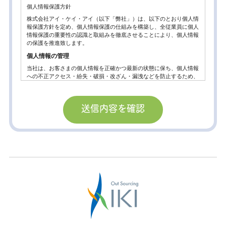
個人情報保護方針
株式会社アイ・ケイ・アイ（以下「弊社」）は、以下のとおり個人情
報保護方針を定め、個人情報保護の仕組みを構築し、全従業員に個人
情報保護の重要性の認識と取組みを徹底させることにより、個人情報
の保護を推進致します。
個人情報の管理
当社は、お客さまの個人情報を正確かつ最新の状態に保ち、個人情報
への不正アクセス・紛失・破損・改ざん・漏洩などを防止するため、
セキュリティシステムの維持・管理体制の整備・社員教育の徹底等の
必要な措置を講じ、安全対策を実施し個人情報の厳重な管理を行ない
ます。
個人情報の利用目的
お客さまからお預かりした個人情報は、当社からのご連絡や業務のご
案内やご質問に対する回答として、電子メールや資料のご送付に利用
いたします。
個人情報の第三者への開示・提供の禁止。
当社は、お客さまよりお預かりした個人情報を適切に管理し、次のい
ずれかに該当する場合を除き、個人情報を第三者に開示いたしませ
ん。
お客さまの同意がある場合
お客さまが希望されるサービスを行なうために当社が業務を委託する
業者に対して開示する場合。
法令に基づき開示することが必要である場合。