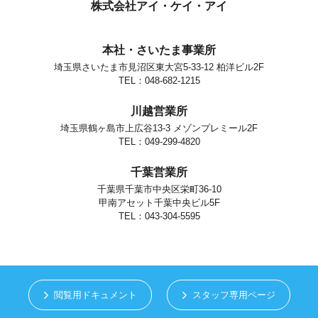
個人情報の安全対策
株式会社アイ・ケイ・アイ
当社は、個人情報の正確性及び安全性確保のために、セキュリティに
万全の対策を講じています。
本社・さいたま事業所
ご本人の照会
埼玉県さいたま市見沼区東大宮5-33-12 柏洋ビル2F
お客さまがご本人の個人情報の照会・修正・削除などをご希望される
場合には、ご本人であることを確認の上、対応させていただきます。
TEL：048-682-1215
法令、規範の遵守と見直し
川越営業所
当社は、保有する個人情報に関して適用される日本の法令、その他規
範を遵守するとともに、本ポリシーの内容を適宜見直し、その改善に
埼玉県鶴ヶ島市上広谷13-3 メゾンプレミール2F
努めます。
TEL：049-299-4820
お問い合せ
千葉営業所
当社の個人情報の取扱に関するお問い合せは下記までご連絡くださ
い。
千葉県千葉市中央区栄町36-10
甲南アセット千葉中央ビル5F
株式会社アイ・ケイ・アイ
個人情報取り扱い担当
TEL：043-304-5595
さいたま市見沼区東大宮5-33-12
TEL.048-682-1215
閲覧用ドキュメント
スタッフ専用ページ