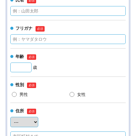
氏名
フリガナ
年齢
歳
性別
男性
女性
住所