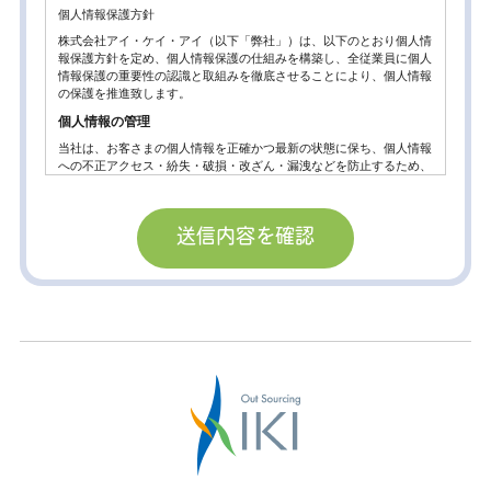
個人情報保護方針
株式会社アイ・ケイ・アイ（以下「弊社」）は、以下のとおり個人情
報保護方針を定め、個人情報保護の仕組みを構築し、全従業員に個人
情報保護の重要性の認識と取組みを徹底させることにより、個人情報
の保護を推進致します。
個人情報の管理
当社は、お客さまの個人情報を正確かつ最新の状態に保ち、個人情報
への不正アクセス・紛失・破損・改ざん・漏洩などを防止するため、
セキュリティシステムの維持・管理体制の整備・社員教育の徹底等の
必要な措置を講じ、安全対策を実施し個人情報の厳重な管理を行ない
ます。
個人情報の利用目的
お客さまからお預かりした個人情報は、当社からのご連絡や業務のご
案内やご質問に対する回答として、電子メールや資料のご送付に利用
いたします。
個人情報の第三者への開示・提供の禁止。
当社は、お客さまよりお預かりした個人情報を適切に管理し、次のい
ずれかに該当する場合を除き、個人情報を第三者に開示いたしませ
ん。
お客さまの同意がある場合
お客さまが希望されるサービスを行なうために当社が業務を委託する
業者に対して開示する場合。
法令に基づき開示することが必要である場合。