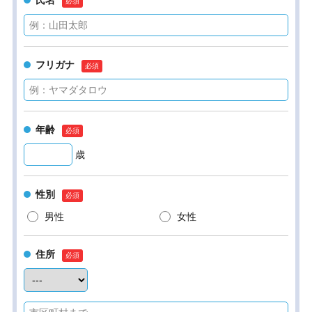
氏名
フリガナ
年齢
歳
性別
男性
女性
住所