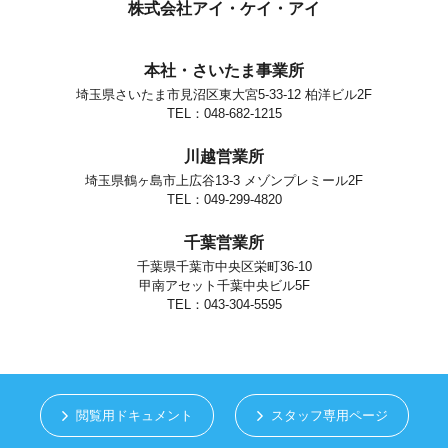
個人情報の安全対策
株式会社アイ・ケイ・アイ
当社は、個人情報の正確性及び安全性確保のために、セキュリティに
万全の対策を講じています。
本社・さいたま事業所
ご本人の照会
埼玉県さいたま市見沼区東大宮5-33-12 柏洋ビル2F
お客さまがご本人の個人情報の照会・修正・削除などをご希望される
場合には、ご本人であることを確認の上、対応させていただきます。
TEL：048-682-1215
法令、規範の遵守と見直し
川越営業所
当社は、保有する個人情報に関して適用される日本の法令、その他規
範を遵守するとともに、本ポリシーの内容を適宜見直し、その改善に
埼玉県鶴ヶ島市上広谷13-3 メゾンプレミール2F
努めます。
TEL：049-299-4820
お問い合せ
千葉営業所
当社の個人情報の取扱に関するお問い合せは下記までご連絡くださ
い。
千葉県千葉市中央区栄町36-10
甲南アセット千葉中央ビル5F
株式会社アイ・ケイ・アイ
個人情報取り扱い担当
TEL：043-304-5595
さいたま市見沼区東大宮5-33-12
TEL.048-682-1215
閲覧用ドキュメント
スタッフ専用ページ