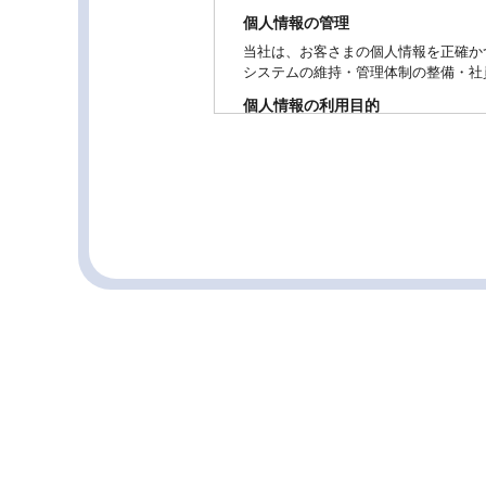
個人情報の管理
当社は、お客さまの個人情報を正確か
システムの維持・管理体制の整備・社
個人情報の利用目的
お客さまからお預かりした個人情報は
個人情報の第三者への開示・提供の禁
当社は、お客さまよりお預かりした個
お客さまの同意がある場合
お客さまが希望されるサービスを行な
法令に基づき開示することが必要であ
個人情報の安全対策
当社は、個人情報の正確性及び安全性
ご本人の照会
お客さまがご本人の個人情報の照会・
法令、規範の遵守と見直し
当社は、保有する個人情報に関して適
お問い合せ