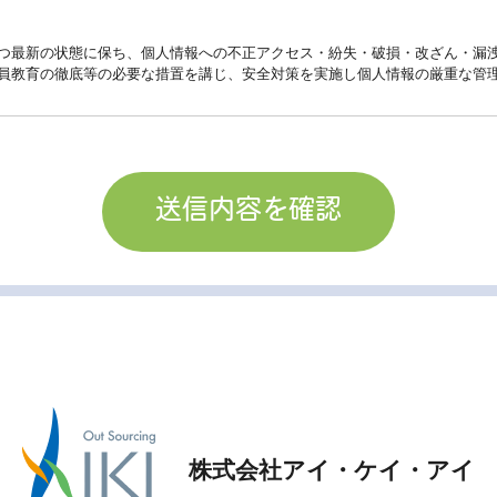
つ最新の状態に保ち、個人情報への不正アクセス・紛失・破損・改ざん・漏
員教育の徹底等の必要な措置を講じ、安全対策を実施し個人情報の厳重な管
、当社からのご連絡や業務のご案内やご質問に対する回答として、電子メー
止。
人情報を適切に管理し、次のいずれかに該当する場合を除き、個人情報を第
うために当社が業務を委託する業者に対して開示する場合。
る場合。
確保のために、セキュリティに万全の対策を講じています。
修正・削除などをご希望される場合には、ご本人であることを確認の上、対
用される日本の法令、その他規範を遵守するとともに、本ポリシーの内容を
株式会社アイ・ケイ・アイ