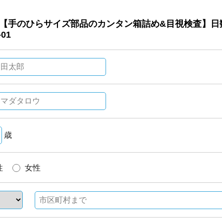
歳
性
女性