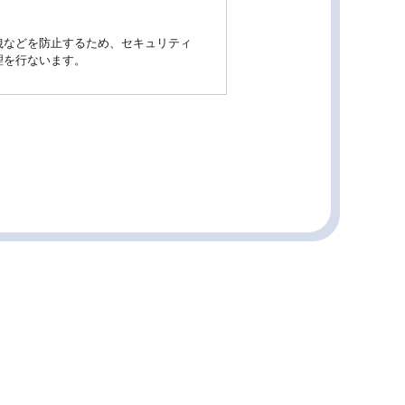
洩などを防止するため、セキュリティ
理を行ないます。
ルや資料のご送付に利用いたします。
三者に開示いたしません。
応させていただきます。
適宜見直し、その改善に努めます。