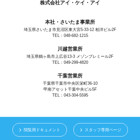
個人情報の安全対策
株式会社アイ・ケイ・アイ
当社は、個人情報の正確性及び安全性確保のために、セキュリティに
万全の対策を講じています。
本社・さいたま事業所
ご本人の照会
埼玉県さいたま市見沼区東大宮5-33-12 柏洋ビル2F
お客さまがご本人の個人情報の照会・修正・削除などをご希望される
場合には、ご本人であることを確認の上、対応させていただきます。
TEL：048-682-1215
法令、規範の遵守と見直し
川越営業所
当社は、保有する個人情報に関して適用される日本の法令、その他規
範を遵守するとともに、本ポリシーの内容を適宜見直し、その改善に
埼玉県鶴ヶ島市上広谷13-3 メゾンプレミール2F
努めます。
TEL：049-299-4820
お問い合せ
千葉営業所
当社の個人情報の取扱に関するお問い合せは下記までご連絡くださ
い。
千葉県千葉市中央区栄町36-10
甲南アセット千葉中央ビル5F
株式会社アイ・ケイ・アイ
個人情報取り扱い担当
TEL：043-304-5595
さいたま市見沼区東大宮5-33-12
TEL.048-682-1215
閲覧用ドキュメント
スタッフ専用ページ