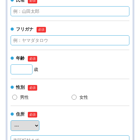
氏名
フリガナ
年齢
歳
性別
男性
女性
住所