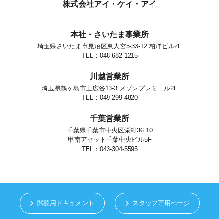
個人情報の安全対策
株式会社アイ・ケイ・アイ
当社は、個人情報の正確性及び安全性確保のために、セキュリティに
万全の対策を講じています。
本社・さいたま事業所
ご本人の照会
埼玉県さいたま市見沼区東大宮5-33-12 柏洋ビル2F
お客さまがご本人の個人情報の照会・修正・削除などをご希望される
場合には、ご本人であることを確認の上、対応させていただきます。
TEL：048-682-1215
法令、規範の遵守と見直し
川越営業所
当社は、保有する個人情報に関して適用される日本の法令、その他規
範を遵守するとともに、本ポリシーの内容を適宜見直し、その改善に
埼玉県鶴ヶ島市上広谷13-3 メゾンプレミール2F
努めます。
TEL：049-299-4820
お問い合せ
千葉営業所
当社の個人情報の取扱に関するお問い合せは下記までご連絡くださ
い。
千葉県千葉市中央区栄町36-10
甲南アセット千葉中央ビル5F
株式会社アイ・ケイ・アイ
個人情報取り扱い担当
TEL：043-304-5595
さいたま市見沼区東大宮5-33-12
TEL.048-682-1215
閲覧用ドキュメント
スタッフ専用ページ