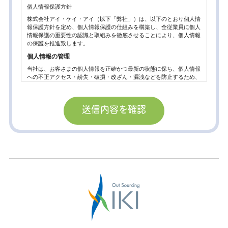
個人情報保護方針
株式会社アイ・ケイ・アイ（以下「弊社」）は、以下のとおり個人情
報保護方針を定め、個人情報保護の仕組みを構築し、全従業員に個人
情報保護の重要性の認識と取組みを徹底させることにより、個人情報
の保護を推進致します。
個人情報の管理
当社は、お客さまの個人情報を正確かつ最新の状態に保ち、個人情報
への不正アクセス・紛失・破損・改ざん・漏洩などを防止するため、
セキュリティシステムの維持・管理体制の整備・社員教育の徹底等の
必要な措置を講じ、安全対策を実施し個人情報の厳重な管理を行ない
ます。
個人情報の利用目的
お客さまからお預かりした個人情報は、当社からのご連絡や業務のご
案内やご質問に対する回答として、電子メールや資料のご送付に利用
いたします。
個人情報の第三者への開示・提供の禁止。
当社は、お客さまよりお預かりした個人情報を適切に管理し、次のい
ずれかに該当する場合を除き、個人情報を第三者に開示いたしませ
ん。
お客さまの同意がある場合
お客さまが希望されるサービスを行なうために当社が業務を委託する
業者に対して開示する場合。
法令に基づき開示することが必要である場合。