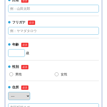
氏名
フリガナ
年齢
歳
性別
男性
女性
住所