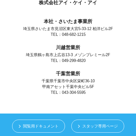
個人情報の安全対策
株式会社アイ・ケイ・アイ
当社は、個人情報の正確性及び安全性確保のために、セキュリティに
万全の対策を講じています。
本社・さいたま事業所
ご本人の照会
埼玉県さいたま市見沼区東大宮5-33-12 柏洋ビル2F
お客さまがご本人の個人情報の照会・修正・削除などをご希望される
場合には、ご本人であることを確認の上、対応させていただきます。
TEL：048-682-1215
法令、規範の遵守と見直し
川越営業所
当社は、保有する個人情報に関して適用される日本の法令、その他規
範を遵守するとともに、本ポリシーの内容を適宜見直し、その改善に
埼玉県鶴ヶ島市上広谷13-3 メゾンプレミール2F
努めます。
TEL：049-299-4820
お問い合せ
千葉営業所
当社の個人情報の取扱に関するお問い合せは下記までご連絡くださ
い。
千葉県千葉市中央区栄町36-10
甲南アセット千葉中央ビル5F
株式会社アイ・ケイ・アイ
個人情報取り扱い担当
TEL：043-304-5595
さいたま市見沼区東大宮5-33-12
TEL.048-682-1215
閲覧用ドキュメント
スタッフ専用ページ