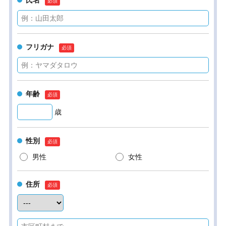
氏名
フリガナ
年齢
歳
性別
男性
女性
住所