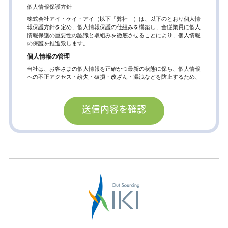
個人情報保護方針
株式会社アイ・ケイ・アイ（以下「弊社」）は、以下のとおり個人情
報保護方針を定め、個人情報保護の仕組みを構築し、全従業員に個人
情報保護の重要性の認識と取組みを徹底させることにより、個人情報
の保護を推進致します。
個人情報の管理
当社は、お客さまの個人情報を正確かつ最新の状態に保ち、個人情報
への不正アクセス・紛失・破損・改ざん・漏洩などを防止するため、
セキュリティシステムの維持・管理体制の整備・社員教育の徹底等の
必要な措置を講じ、安全対策を実施し個人情報の厳重な管理を行ない
ます。
個人情報の利用目的
お客さまからお預かりした個人情報は、当社からのご連絡や業務のご
案内やご質問に対する回答として、電子メールや資料のご送付に利用
いたします。
個人情報の第三者への開示・提供の禁止。
当社は、お客さまよりお預かりした個人情報を適切に管理し、次のい
ずれかに該当する場合を除き、個人情報を第三者に開示いたしませ
ん。
お客さまの同意がある場合
お客さまが希望されるサービスを行なうために当社が業務を委託する
業者に対して開示する場合。
法令に基づき開示することが必要である場合。