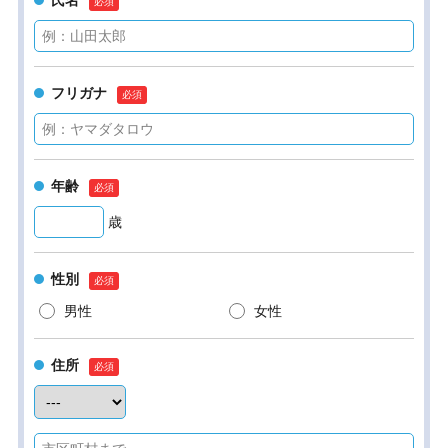
氏名
フリガナ
年齢
歳
性別
男性
女性
住所