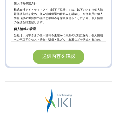
個人情報保護方針
株式会社アイ・ケイ・アイ（以下「弊社」）は、以下のとおり個人情
報保護方針を定め、個人情報保護の仕組みを構築し、全従業員に個人
情報保護の重要性の認識と取組みを徹底させることにより、個人情報
の保護を推進致します。
個人情報の管理
当社は、お客さまの個人情報を正確かつ最新の状態に保ち、個人情報
への不正アクセス・紛失・破損・改ざん・漏洩などを防止するため、
セキュリティシステムの維持・管理体制の整備・社員教育の徹底等の
必要な措置を講じ、安全対策を実施し個人情報の厳重な管理を行ない
ます。
個人情報の利用目的
お客さまからお預かりした個人情報は、当社からのご連絡や業務のご
案内やご質問に対する回答として、電子メールや資料のご送付に利用
いたします。
個人情報の第三者への開示・提供の禁止。
当社は、お客さまよりお預かりした個人情報を適切に管理し、次のい
ずれかに該当する場合を除き、個人情報を第三者に開示いたしませ
ん。
お客さまの同意がある場合
お客さまが希望されるサービスを行なうために当社が業務を委託する
業者に対して開示する場合。
法令に基づき開示することが必要である場合。