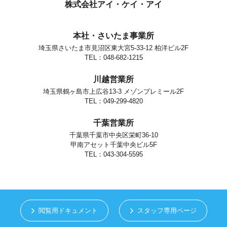
個人情報の安全対策
株式会社アイ・ケイ・アイ
当社は、個人情報の正確性及び安全性確保のために、セキュリティに
万全の対策を講じています。
本社・さいたま事業所
ご本人の照会
埼玉県さいたま市見沼区東大宮5-33-12 柏洋ビル2F
お客さまがご本人の個人情報の照会・修正・削除などをご希望される
場合には、ご本人であることを確認の上、対応させていただきます。
TEL：048-682-1215
法令、規範の遵守と見直し
川越営業所
当社は、保有する個人情報に関して適用される日本の法令、その他規
範を遵守するとともに、本ポリシーの内容を適宜見直し、その改善に
埼玉県鶴ヶ島市上広谷13-3 メゾンプレミール2F
努めます。
TEL：049-299-4820
お問い合せ
千葉営業所
当社の個人情報の取扱に関するお問い合せは下記までご連絡くださ
い。
千葉県千葉市中央区栄町36-10
甲南アセット千葉中央ビル5F
株式会社アイ・ケイ・アイ
個人情報取り扱い担当
TEL：043-304-5595
さいたま市見沼区東大宮5-33-12
TEL.048-682-1215
閲覧用ドキュメント
スタッフ専用ページ