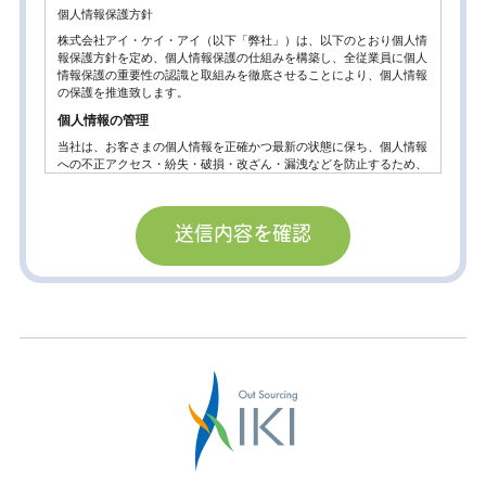
個人情報保護方針
株式会社アイ・ケイ・アイ（以下「弊社」）は、以下のとおり個人情
報保護方針を定め、個人情報保護の仕組みを構築し、全従業員に個人
情報保護の重要性の認識と取組みを徹底させることにより、個人情報
の保護を推進致します。
個人情報の管理
当社は、お客さまの個人情報を正確かつ最新の状態に保ち、個人情報
への不正アクセス・紛失・破損・改ざん・漏洩などを防止するため、
セキュリティシステムの維持・管理体制の整備・社員教育の徹底等の
必要な措置を講じ、安全対策を実施し個人情報の厳重な管理を行ない
ます。
個人情報の利用目的
お客さまからお預かりした個人情報は、当社からのご連絡や業務のご
案内やご質問に対する回答として、電子メールや資料のご送付に利用
いたします。
個人情報の第三者への開示・提供の禁止。
当社は、お客さまよりお預かりした個人情報を適切に管理し、次のい
ずれかに該当する場合を除き、個人情報を第三者に開示いたしませ
ん。
お客さまの同意がある場合
お客さまが希望されるサービスを行なうために当社が業務を委託する
業者に対して開示する場合。
法令に基づき開示することが必要である場合。