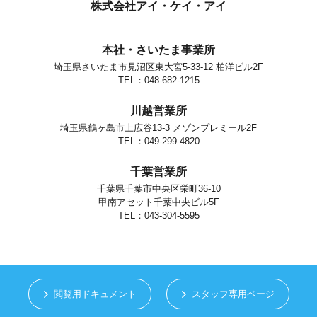
個人情報の安全対策
株式会社アイ・ケイ・アイ
当社は、個人情報の正確性及び安全性確保のために、セキュリティに
万全の対策を講じています。
本社・さいたま事業所
ご本人の照会
埼玉県さいたま市見沼区東大宮5-33-12 柏洋ビル2F
お客さまがご本人の個人情報の照会・修正・削除などをご希望される
場合には、ご本人であることを確認の上、対応させていただきます。
TEL：048-682-1215
法令、規範の遵守と見直し
川越営業所
当社は、保有する個人情報に関して適用される日本の法令、その他規
範を遵守するとともに、本ポリシーの内容を適宜見直し、その改善に
埼玉県鶴ヶ島市上広谷13-3 メゾンプレミール2F
努めます。
TEL：049-299-4820
お問い合せ
千葉営業所
当社の個人情報の取扱に関するお問い合せは下記までご連絡くださ
い。
千葉県千葉市中央区栄町36-10
甲南アセット千葉中央ビル5F
株式会社アイ・ケイ・アイ
個人情報取り扱い担当
TEL：043-304-5595
さいたま市見沼区東大宮5-33-12
TEL.048-682-1215
閲覧用ドキュメント
スタッフ専用ページ