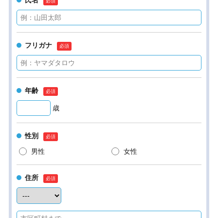
氏名
フリガナ
年齢
歳
性別
男性
女性
住所